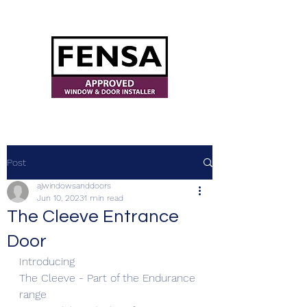
ajwindowsanddoors@yahoo.com
Post
ajwindowsanddoors
Jun 10, 2023
1 min read
The Cleeve Entrance
Door
Introducing 
The Cleeve - Part of the Endurance 
range 