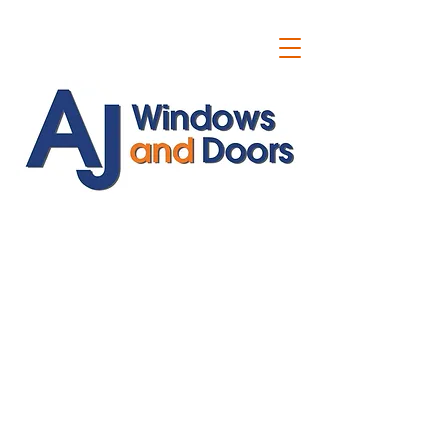
ajwindowsanddoors@yahoo.com
01304 619907
07591201659