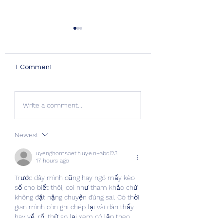
1 Comment
Quality Windows Need
Myth vs Fact: Do
Write a comment...
Quality Installation 🏡
Glazing 🏡
Newest
uyenghomsoet.h.uy.e.n+abc123
17 hours ago
Trước đây mình cũng hay ngó mấy kèo 
số cho biết thôi, coi như tham khảo chứ 
không đặt nặng chuyện đúng sai. Có thời 
gian mình còn ghi chép lại vài dàn thấy 
hay về, rồi thử so lại xem có lặp theo 