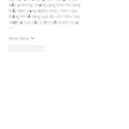
kiểu gì không, nhưng càng theo thì càng 
thấy tâm trạng bị kéo theo. Hôm nào 
thắng thì dễ hăng quá đà, còn hôm nào 
trượt lại hay nảy ý định gỡ, thành ra tự 
làm…
Show More
Like
Reply